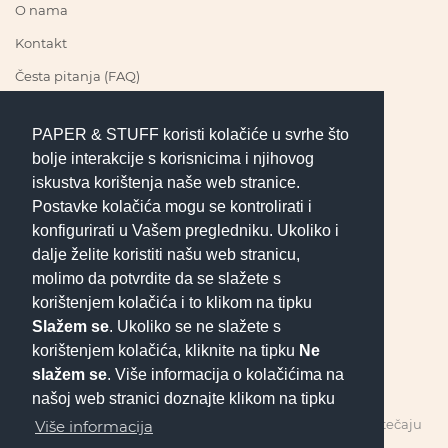
O nama
Kontakt
Česta pitanja (FAQ)
PAPER & STUFF koristi kolačiće u svrhe što
PRATI NAS
bolje interakcije s korisnicima i njihovog
iskustva korištenja naše web stranice.
Postavke kolačića mogu se kontrolirati i
konfigurirati u Vašem pregledniku. Ukoliko i
UVJETI POSLOVANJA
dalje želite koristiti našu web stranicu,
molimo da potvrdite da se slažete s
korištenjem kolačića i to klikom na tipku
Pravila privatnosti
Slažem se
. Ukoliko se ne slažete s
Uvjeti kupnje
korištenjem kolačića, kliknite na tipku
Ne
Jednostrani raskid ugovora
slažem se
. Više informacija o kolačićima na
našoj web stranici doznajte klikom na tipku
Sve cijene prikazane u EUR obračunate su po fiksnom tečaju
Više informacija
konverzije 1 EUR = 7.53450 HRK