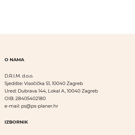
O NAMA
D.R.I.M. d.o.o.
Sjedište: Visočička 51, 10040 Zagreb
Ured: Dubrava 144, Lokal A, 10040 Zagreb
OIB: 28405402180
e-mail:
ps@ps-planer.hr
IZBORNIK