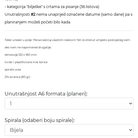
- kategorija "bilješke" s crtama za pisanje (36 listova)
Unutrašnjosti
#2
nema unaprijed označene datume (samo dane) pa s
planiranjem možeš početi bilo kada.
Tekst unesen u polje
"Personaliziraj vlastitim tekstom"
bit će otisnut umjesto postojećeg osim
ako nam ne napomeneš drugačije.
dimenzije 120 x 180 mm
tvrde + plastificirane mat korice
spiralni uvez
214 stranica (80 gr)
Unutrašnjost A6 formata (planeri):
Spirala (odaberi boju spirale):