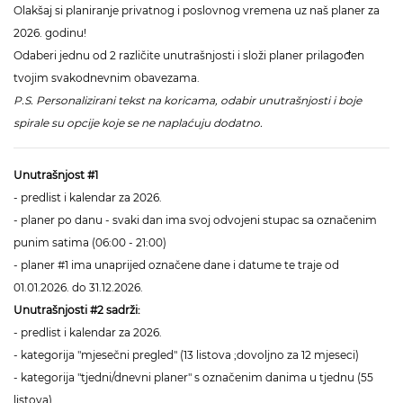
Olakšaj si planiranje privatnog i poslovnog vremena uz naš planer za
2026. godinu!
Odaberi jednu od 2 različite unutrašnjosti i složi planer prilagođen
tvojim svakodnevnim obavezama.
P.S. Personalizirani tekst na koricama, odabir unutrašnjosti i boje
spirale su opcije koje se ne naplaćuju dodatno.
Unutrašnjost #1
- predlist i kalendar za 2026.
- planer po danu - svaki dan ima svoj odvojeni stupac sa označenim
punim satima (06:00 - 21:00)
- planer #1 ima unaprijed označene dane i datume te traje od
01.01.2026. do 31.12.2026.
Unutrašnjosti #2 sadrži:
- predlist i kalendar za 2026.
- kategorija "mjesečni pregled" (13 listova ;dovoljno za 12 mjeseci)
- kategorija "tjedni/dnevni planer" s označenim danima u tjednu (55
listova)