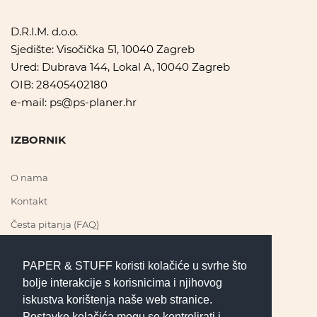
D.R.I.M. d.o.o.
Sjedište: Visočička 51, 10040 Zagreb
Ured: Dubrava 144, Lokal A, 10040 Zagreb
OIB: 28405402180
e-mail:
ps@ps-planer.hr
IZBORNIK
O nama
Kontakt
Česta pitanja (FAQ)
PAPER & STUFF koristi kolačiće u svrhe što
PRATI NAS
bolje interakcije s korisnicima i njihovog
iskustva korištenja naše web stranice.
Postavke kolačića mogu se kontrolirati i