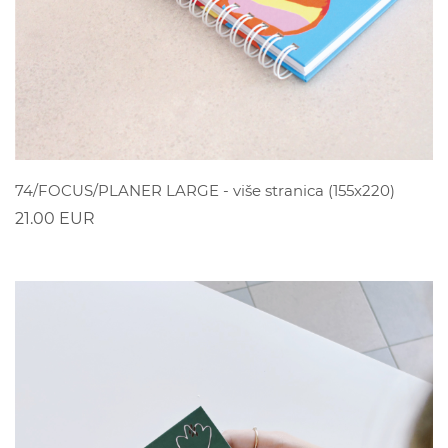
POGLEDAJ
74/FOCUS/PLANER LARGE - više stranica (155x220)
21.00 EUR