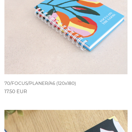
POGLEDAJ
70/FOCUS/PLANER/A6 (120x180)
17.50 EUR