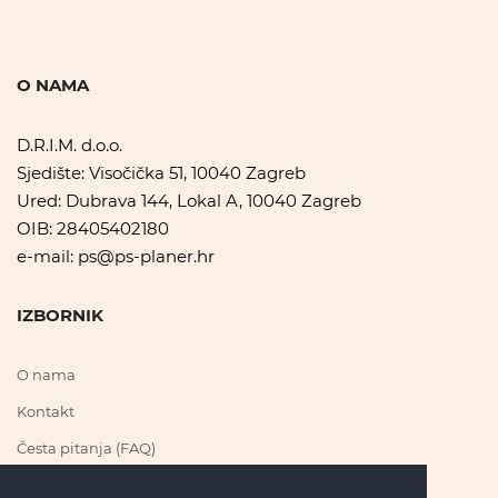
O NAMA
D.R.I.M. d.o.o.
Sjedište: Visočička 51, 10040 Zagreb
Ured: Dubrava 144, Lokal A, 10040 Zagreb
OIB: 28405402180
e-mail:
ps@ps-planer.hr
IZBORNIK
O nama
Kontakt
Česta pitanja (FAQ)