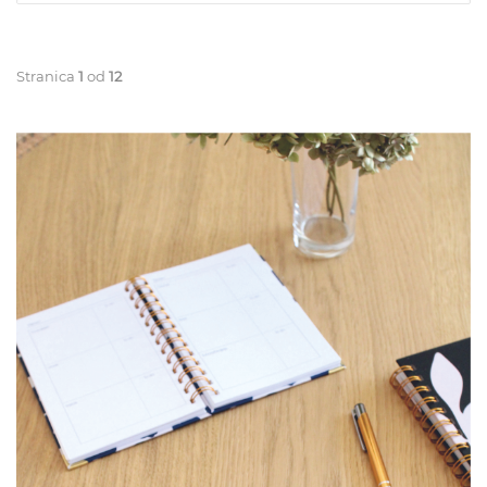
Stranica
1
od
12