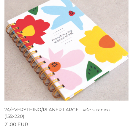
POGLEDAJ
74/EVERYTHING/PLANER LARGE - više stranica
(155x220)
21.00 EUR