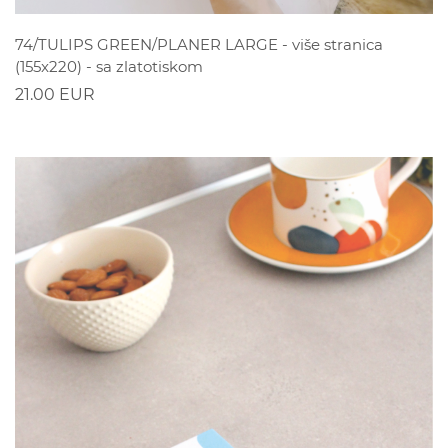
POGLEDAJ
74/TULIPS GREEN/PLANER LARGE - više stranica
(155x220) - sa zlatotiskom
21.00 EUR