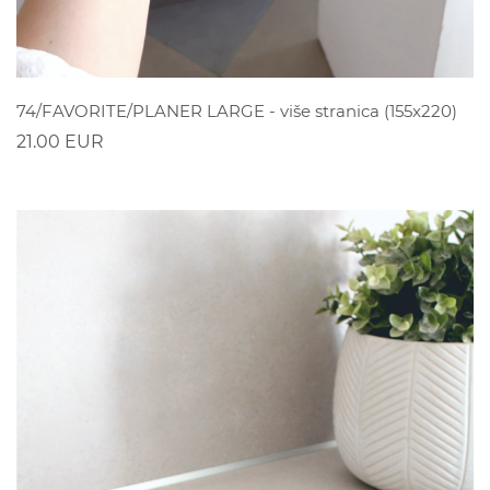
POGLEDAJ
74/FAVORITE/PLANER LARGE - više stranica (155x220)
21.00 EUR