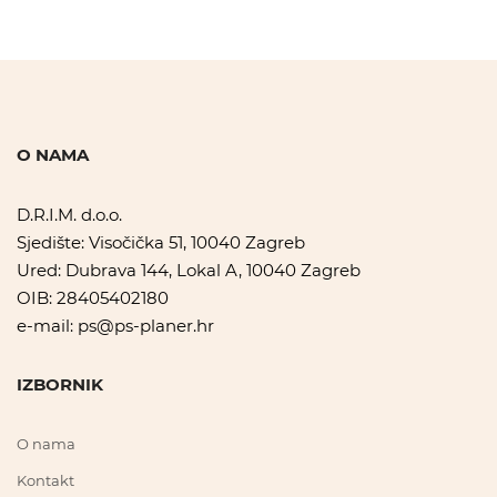
O NAMA
D.R.I.M. d.o.o.
Sjedište: Visočička 51, 10040 Zagreb
Ured: Dubrava 144, Lokal A, 10040 Zagreb
OIB: 28405402180
e-mail:
ps@ps-planer.hr
IZBORNIK
O nama
Kontakt