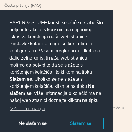
Česta pitanja (FAQ)
PAPER & STUFF koristi kolačiće u svrhe što
PRATI NAS
bolje interakcije s korisnicima i njihovog
iskustva korištenja naše web stranice.
Postavke kolačića mogu se kontrolirati i
konfigurirati u Vašem pregledniku. Ukoliko i
UVJETI POSLOVANJA
dalje želite koristiti našu web stranicu,
molimo da potvrdite da se slažete s
korištenjem kolačića i to klikom na tipku
Pravila privatnosti
Slažem se
. Ukoliko se ne slažete s
Uvjeti kupnje
korištenjem kolačića, kliknite na tipku
Ne
Jednostrani raskid ugovora
slažem se
. Više informacija o kolačićima na
našoj web stranici doznajte klikom na tipku
Sve cijene prikazane u EUR obračunate su po fiksnom tečaju
Više informacija
konverzije 1 EUR = 7.53450 HRK
Ne slažem se
Slažem se
Copyright © 2026. | Developed by
POSLuH
.