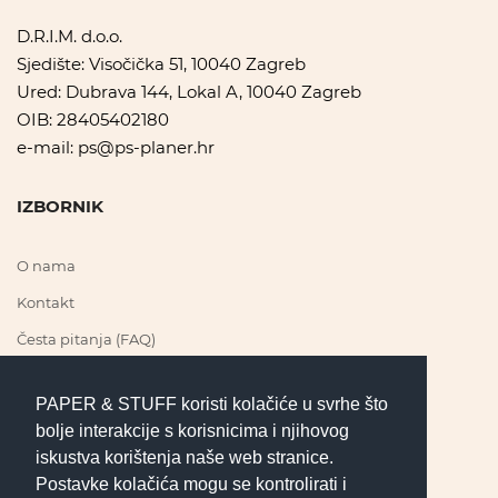
D.R.I.M. d.o.o.
Sjedište: Visočička 51, 10040 Zagreb
Ured: Dubrava 144, Lokal A, 10040 Zagreb
OIB: 28405402180
e-mail:
ps@ps-planer.hr
IZBORNIK
O nama
Kontakt
Česta pitanja (FAQ)
PAPER & STUFF koristi kolačiće u svrhe što
PRATI NAS
bolje interakcije s korisnicima i njihovog
iskustva korištenja naše web stranice.
Postavke kolačića mogu se kontrolirati i