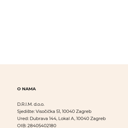
O NAMA
D.R.I.M. d.o.o.
Sjedište: Visočička 51, 10040 Zagreb
Ured: Dubrava 144, Lokal A, 10040 Zagreb
OIB: 28405402180