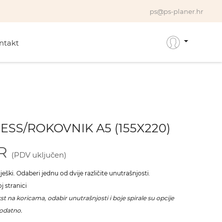
ps@ps-planer.hr
ntakt
ESS/ROKOVNIK A5 (155X220)
UR
(PDV uključen)
ješki. Odaberi jednu od dvije različite unutrašnjosti.
j stranici
kst na koricama, odabir unutrašnjosti i boje spirale su opcije
dodatno.