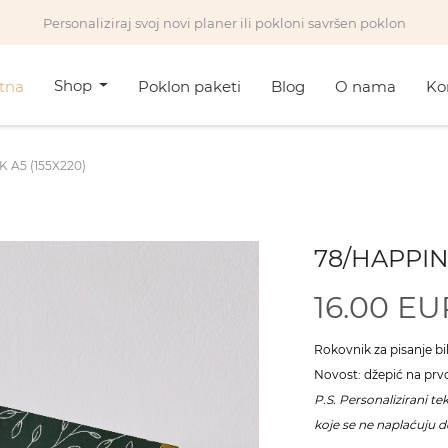
Personaliziraj svoj novi planer ili pokloni savršen poklon
Shop
tna
Poklon paketi
Blog
O nama
Ko
 A5 (155X220)
78/HAPPIN
16.00 E
Rokovnik za pisanje bil
Novost: džepić na prvo
P.S. Personalizirani te
koje se ne naplaćuju 