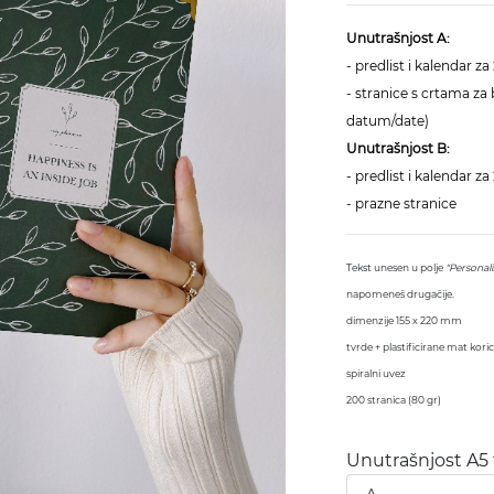
Unutrašnjost A:
- predlist i kalendar za
- stranice s crtama za b
datum/date)
Unutrašnjost B:
- predlist i kalendar za
- prazne stranice
Tekst unesen u polje
"Personali
napomeneš drugačije.
dimenzije 155 x 220 mm
tvrde + plastificirane mat kori
spiralni uvez
200 stranica (80 gr)
Unutrašnjost A5 