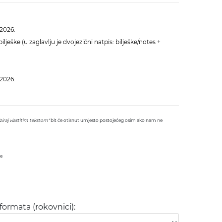
 2026.
ilješke (u zaglavlju je dvojezični natpis: bilješke/notes +
 2026.
ziraj vlastitim tekstom"
bit će otisnut umjesto postojećeg osim ako nam ne
ce
formata (rokovnici):