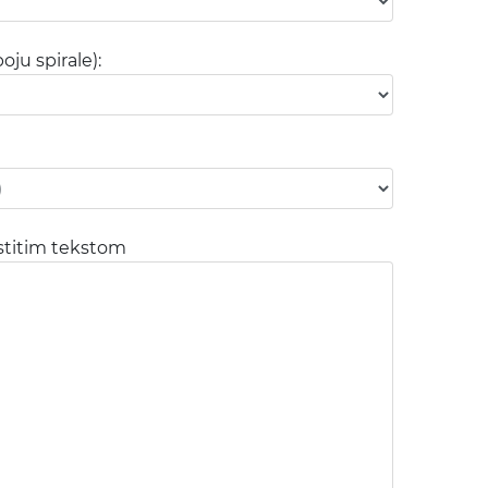
oju spirale):
astitim tekstom